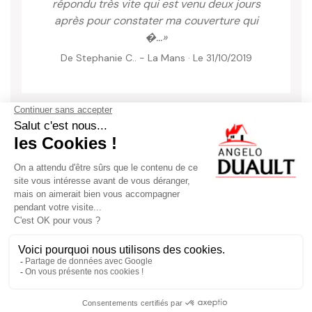
répondu très vite qui est venu deux jours
après pour constater ma couverture qui
�...»
De Stephanie C.. - La Mans · Le 31/10/2019
Voir + d'avis
Artisan DUAULT
- lieu dit les queutes 72230 RUAUDIN -
06 10 96 13 57
-
artisanduault@gmail.com
DEVIS GRATUIT