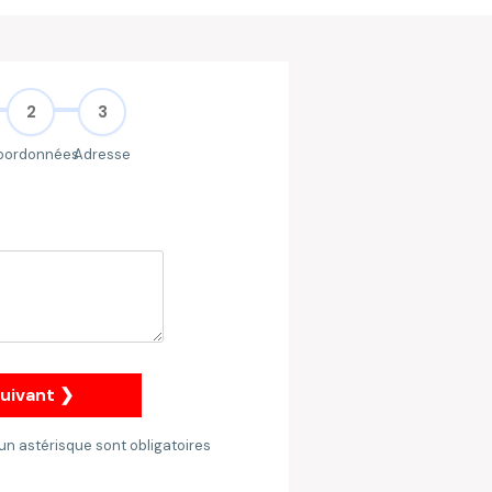
2
3
oordonnées
Adresse
n
uivant ❯
un astérisque sont obligatoires