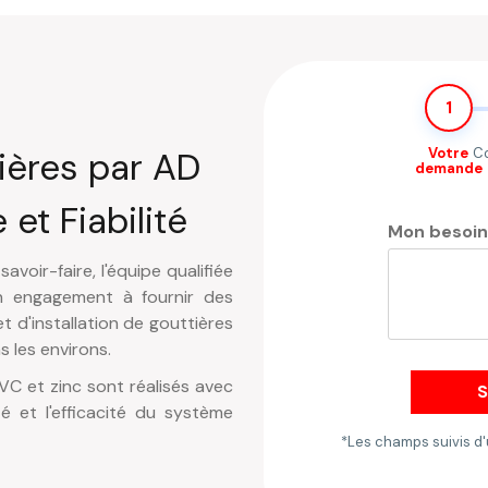
1
Votre
C
ières par AD
demande
 et Fiabilité
Mon besoi
voir-faire, l'équipe qualifiée
on engagement à fournir des
et d'installation de gouttières
s les environs.
VC et zinc sont réalisés avec
S
té et l'efficacité du système
*Les champs suivis d'