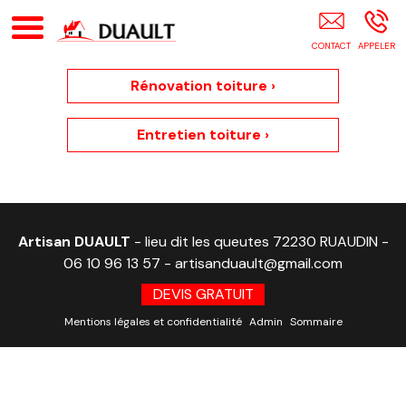
Couvreur La Sarthe
Rénovation toiture ›
Entretien toiture ›
Artisan DUAULT
- lieu dit les queutes 72230 RUAUDIN -
06 10 96 13 57
-
artisanduault@gmail.com
DEVIS GRATUIT
Mentions légales et confidentialité
Admin
Sommaire